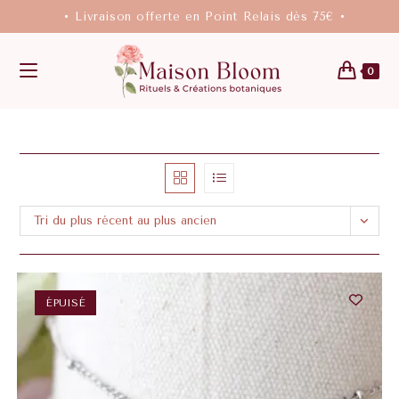
• Livraison offerte en Point Relais dès 75€ •
0
Tri du plus récent au plus ancien
ÉPUISÉ