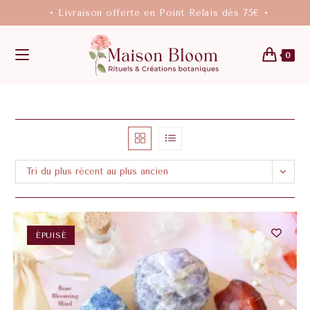
• Livraison offerte en Point Relais dès 75€ •
0
Tri du plus récent au plus ancien
ÉPUISÉ