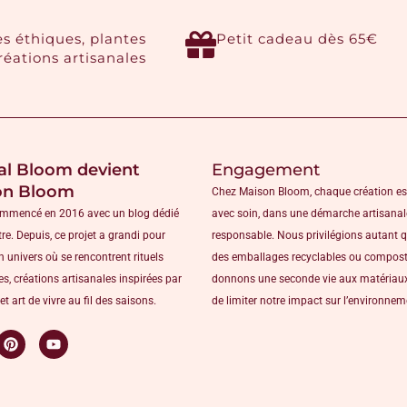
es éthiques, plantes
Petit cadeau dès 65€
créations artisanales
al Bloom devient
Engagement
on Bloom
Chez Maison Bloom, chaque création es
ommencé en 2016 avec un blog dédié
avec soin, dans une démarche artisanal
tre. Depuis, ce projet a grandi pour
responsable. Nous privilégions autant 
n univers où se rencontrent rituels
des emballages recyclables ou compost
s, créations artisanales inspirées par
donnons une seconde vie aux matériaux
et art de vivre au fil des saisons.
de limiter notre impact sur l’environne