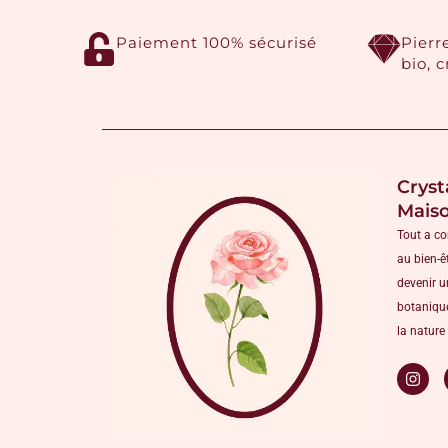
Paiement 100% sécurisé
Pierr
bio, 
Cryst
Mais
Tout a c
au bien-ê
devenir u
botanique
la nature 