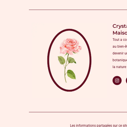
Cryst
Mais
Tout a c
au bien-ê
devenir u
botanique
la nature 
Les informations partagées sur ce site