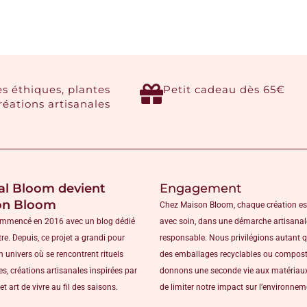
es éthiques, plantes
Petit cadeau dès 65€
créations artisanales
al Bloom devient
Engagement
on Bloom
Chez Maison Bloom, chaque création es
ommencé en 2016 avec un blog dédié
avec soin, dans une démarche artisanal
tre. Depuis, ce projet a grandi pour
responsable. Nous privilégions autant 
n univers où se rencontrent rituels
des emballages recyclables ou compost
s, créations artisanales inspirées par
donnons une seconde vie aux matériaux
et art de vivre au fil des saisons.
de limiter notre impact sur l’environne