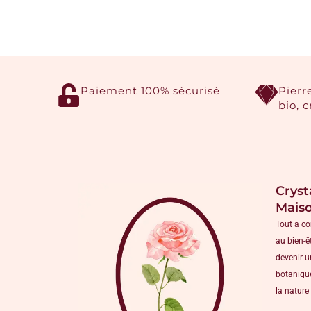
Paiement 100% sécurisé
Pierr
bio, 
Cryst
Mais
Tout a c
au bien-ê
devenir u
botanique
la nature 