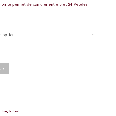
ion te permet de cumuler entre 5 et 24 Pétales.
e option
ER
oton
,
Rituel