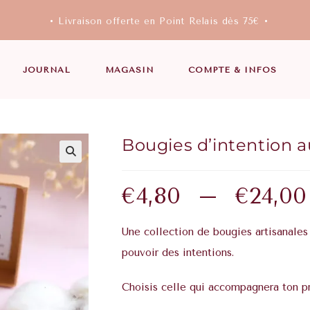
• Livraison offerte en Point Relais dès 75€ •
JOURNAL
MAGASIN
COMPTE & INFOS
Bougies d’intention a
€
4,80
–
€
24,00
Une collection de bougies artisanales 
pouvoir des intentions.
Choisis celle qui accompagnera ton pr