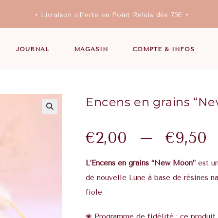
• Livraison offerte en Point Relais dès 75€ •
JOURNAL
MAGASIN
COMPTE & INFOS
Encens en grains “N
€
2,00
–
€
9,50
L’Encens en grains “New Moon”
est un
de nouvelle Lune à base de résines na
fiole.
❀ Programme de fidélité : ce produit 