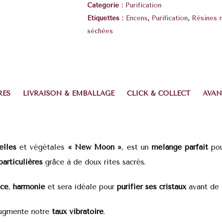
Catégorie :
Purification
Étiquettes :
Encens
,
Purification
,
Résines n
séchées
RES
LIVRAISON & EMBALLAGE
CLICK & COLLECT
AVAN
relles
et végétales
« New Moon »
, est un
mélange parfait
pou
particulières
grâce à de doux rites sacrés.
nce
,
harmonie
et sera idéale pour
purifier ses cristaux
avant de 
 augmente notre
taux vibratoire
.