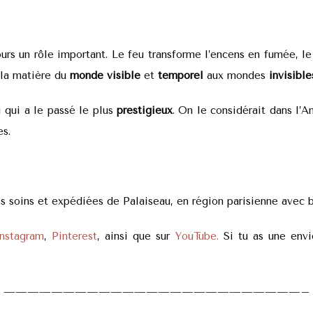
ours un rôle important. Le feu transforme l’encens en fumée, le 
 la matière du
monde visible
et
temporel
aux mondes
invisibl
i qui a le passé le plus
prestigieux
. On le considérait dans l
es.
nos soins et expédiées de Palaiseau, en région parisienne avec
nstagram
,
Pinterest
, ainsi que sur
YouTube.
Si tu as une envie
—————————————————————————–