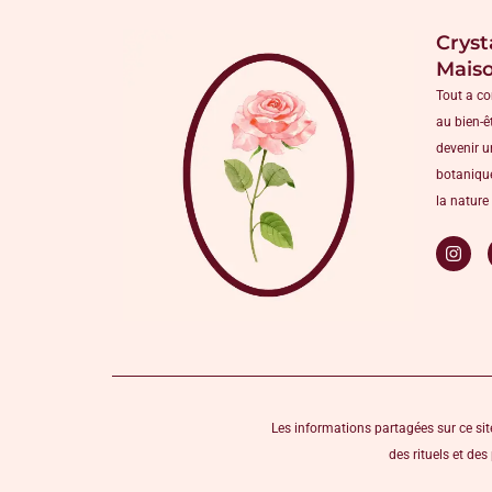
Cryst
Mais
Tout a c
au bien-ê
devenir u
botanique
la nature 
Les informations partagées sur ce site
des rituels et de