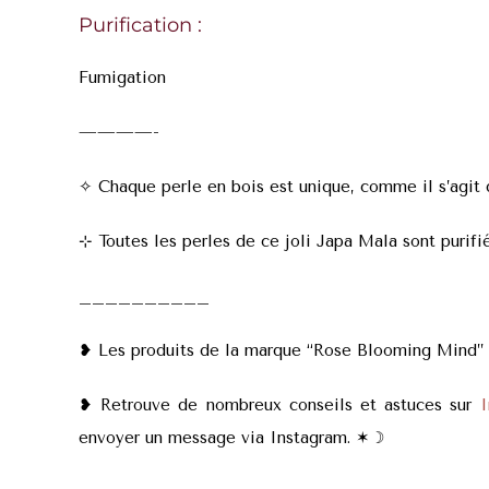
Purification :
Fumigation
————-
✧
Chaque perle en bois est unique, comme il s’agit de
⊹
Toutes les perles de ce joli Japa Mala sont purifi
__________
❥ Les produits de la marque “Rose Blooming Mind” so
❥ Retrouve de nombreux conseils et astuces sur
I
envoyer un message via Instagram. ✶
☽