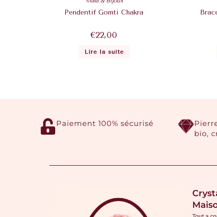
Mala & Bijoux
Pendentif Gomti Chakra
Brac
€
22,00
Lire la suite
Paiement 100% sécurisé
Pierr
bio, 
Cryst
Mais
Tout a c