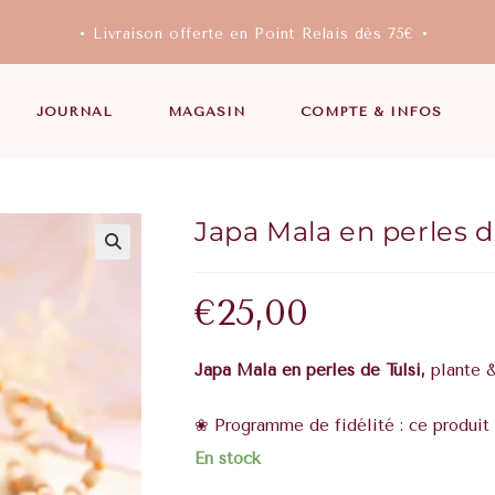
• Livraison offerte en Point Relais dès 75€ •
JOURNAL
MAGASIN
COMPTE & INFOS
Japa Mala en perles de
€
25,00
Japa Mala en perles de Tulsi,
plante &
❀ Programme de fidélité : ce produit 
En stock