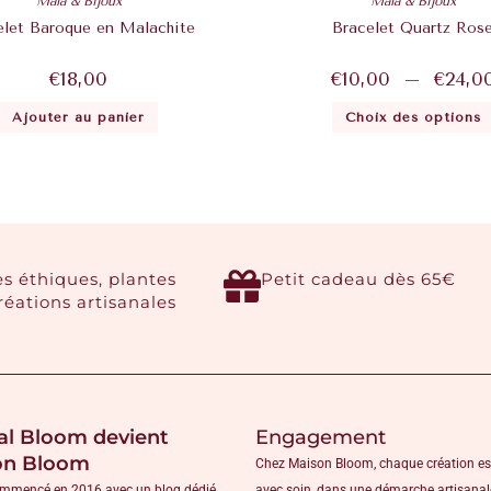
Mala & Bijoux
Mala & Bijoux
elet Baroque en Malachite
Bracelet Quartz Ros
€
18,00
€
10,00
–
€
24,0
Ajouter au panier
Choix des options
es éthiques, plantes
Petit cadeau dès 65€
créations artisanales
al Bloom devient
Engagement
on Bloom
Chez Maison Bloom, chaque création es
ommencé en 2016 avec un blog dédié
avec soin, dans une démarche artisanal