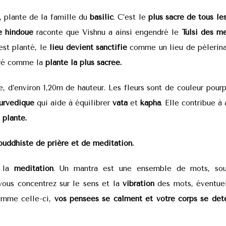
, plante de la famille du
basilic
. C’est le
plus sacré de tous les
e hindoue
raconte que Vishnu a ainsi engendré le
Tulsi
des me
est planté, le
lieu devient sanctifié
comme un lieu de pèlerinag
déré comme la
plante la plus sacrée.
ée, d’environ 1,20m de hauteur. Les fleurs sont de couleur pour
urvédique
qui aide à équilibrer
vata
et
kapha
. Elle contribue à
 plante.
bouddhiste de prière et de méditation.
 la
méditation
. Un mantra est une ensemble de mots, souv
 vous concentrez sur le sens et la
vibration
des mots, éventuel
comme celle-ci,
vos pensées se calment et votre corps se dét