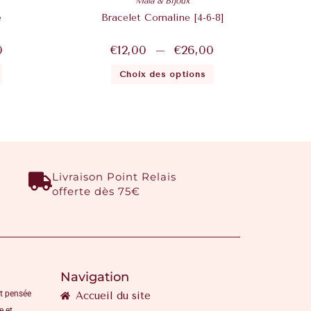
Mala & Bijoux
e
Bracelet Cornaline [4-6-8]
0
€
12,00
–
€
26,00
Choix des options
Livraison Point Relais
offerte dès 75€
Navigation
t pensée
Accueil du site
e et