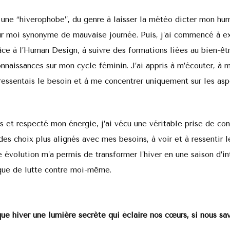
 une “hiverophobe”, du genre à laisser la météo dicter mon hu
ur moi synonyme de mauvaise journée. Puis, j’ai commencé à e
ce à l’Human Design, à suivre des formations liées au bien-êtr
nnaissances sur mon cycle féminin. J’ai appris à m’écouter, à m
 ressentais le besoin et à me concentrer uniquement sur les asp
s et respecté mon énergie, j’ai vécu une véritable prise de con
es choix plus alignés avec mes besoins, à voir et à ressentir l
 évolution m’a permis de transformer l’hiver en une saison d’i
que de lutte contre moi-même.
que hiver une lumière secrète qui éclaire nos cœurs, si nous sav