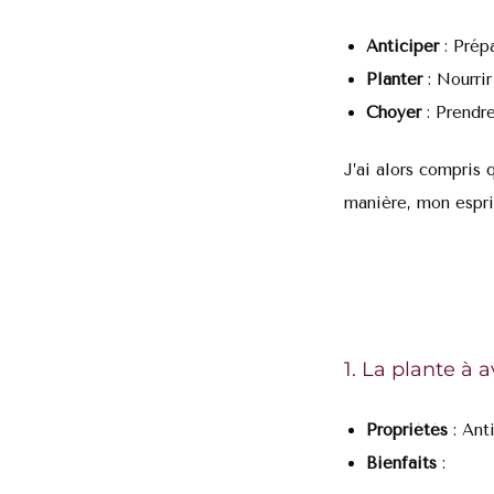
Anticiper
: Prépa
Planter
: Nourri
Choyer
: Prendre
J’ai alors compris 
manière, mon espri
1. La plante à a
Propriétés
: Anti
Bienfaits
: