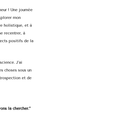
meur ! Une journée
xplorer mon
e holistique, et à
e recentrer, à
ects positifs de la
science. J’ai
es choses sous un
ntrospection et de
ons la chercher.”