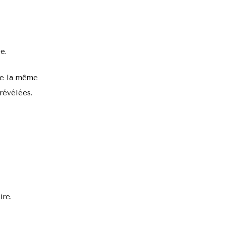
e.
 De la même
révélées.
ire.