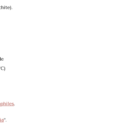
hite).
de
°C)
philes
.
ia
“.