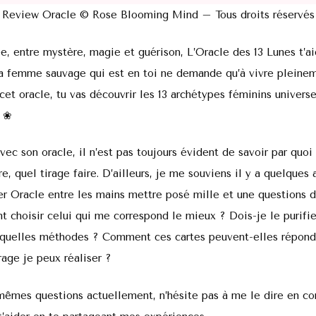
Review Oracle © Rose Blooming Mind – Tous droits réservés
e, entre mystère, magie et guérison, L’Oracle des 13 Lunes t’ai
La femme sauvage qui est en toi ne demande qu’à vivre pleine
 cet oracle, tu vas découvrir les 13 archétypes féminins univer
 ❀
ec son oracle, il n’est pas toujours évident de savoir par quo
, quel tirage faire. D’ailleurs, je me souviens il y a quelques a
r Oracle entre les mains mettre posé mille et une questions
nt choisir celui qui me correspond le mieux ? Dois-je le purifi
c quelles méthodes ? Comment ces cartes peuvent-elles répond
rage je peux réaliser ?
 mêmes questions actuellement, n’hésite pas à me le dire en c