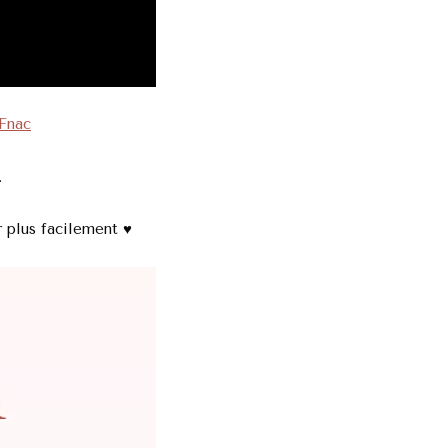
Fnac
.
r plus facilement ♥