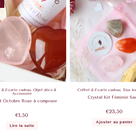
É
t & E-carte cadeau
,
Objet déco &
Coffret & E-carte cadeau
,
Tous le
Accessoire
Crystal Kit Féminin Sa
et Octobre Rose à composer
€
23,50
€
1,50
Ajouter au panier
Lire la suite