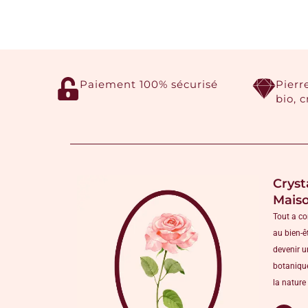
Paiement 100% sécurisé
Pierr
bio, 
Cryst
Mais
Tout a c
au bien-ê
devenir u
botanique
la nature 