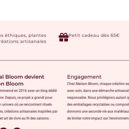
es éthiques, plantes
Petit cadeau dès 65€
créations artisanales
al Bloom devient
Engagement
on Bloom
Chez Maison Bloom, chaque création es
ommencé en 2016 avec un blog dédié
avec soin, dans une démarche artisanal
tre. Depuis, ce projet a grandi pour
responsable. Nous privilégions autant 
n univers où se rencontrent rituels
des emballages recyclables ou compost
s, créations artisanales inspirées par
donnons une seconde vie aux matériaux
et art de vivre au fil des saisons.
de limiter notre impact sur l’environne