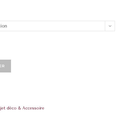
tion
ER
jet déco & Accessoire