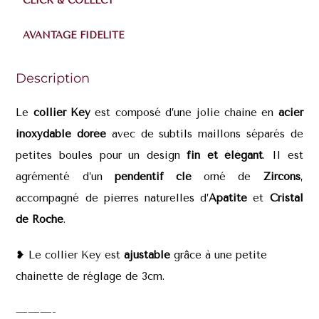
CLICK & COLLECT
AVANTAGE FIDÉLITÉ
Description
Le
collier Key
est composé d’une jolie chaine en
acier
inoxydable dorée
avec de subtils maillons séparés de
petites boules pour un design
fin et élégant
. Il est
agrémenté d’un
pendentif clé
orné de
Zircons
,
accompagné de pierres naturelles d’
Apatite
et
Cristal
de Roche
.
❥ Le collier Key est
ajustable
grâce à une petite
chainette de réglage de 3cm.
———-