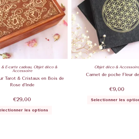
t & E-carte cadeau
,
Objet déco &
Objet déco & Accessoir
Accessoire
Carnet de poche Fleur de
ur Tarot & Cristaux en Bois de
Rose d’Inde
€
9,00
€
29,00
Sélectionner les optio
électionner les options