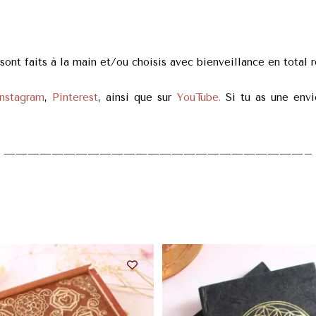
nt faits à la main et/ou choisis avec bienveillance en total r
nstagram
,
Pinterest
, ainsi que sur
YouTube.
Si tu as une envie
—————————————————————————–