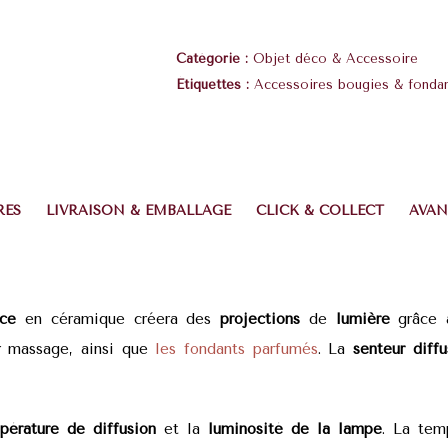
Catégorie :
Objet déco & Accessoire
Étiquettes :
Accessoires bougies & fonda
RES
LIVRAISON & EMBALLAGE
CLICK & COLLECT
AVAN
ce
en céramique créera des
projections
de
lumière
grâce 
r massage, ainsi que
les fondants parfumés
. La
senteur diffu
pérature de diffusion
et la
luminosité de la lampe
. La tem