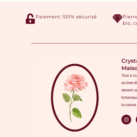
Paiement 100% sécurisé
Pierr
bio, 
Cryst
Mais
Tout a c
au bien-ê
devenir u
botanique
la nature 