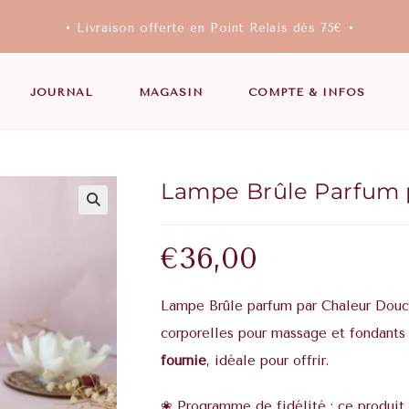
• Livraison offerte en Point Relais dès 75€ •
JOURNAL
MAGASIN
COMPTE & INFOS
Lampe Brûle Parfum p
€
36,00
Lampe Brûle parfum par Chaleur Douce 
corporelles pour massage et fondants
fournie
, idéale pour offrir.
❀ Programme de fidélité : ce produit 