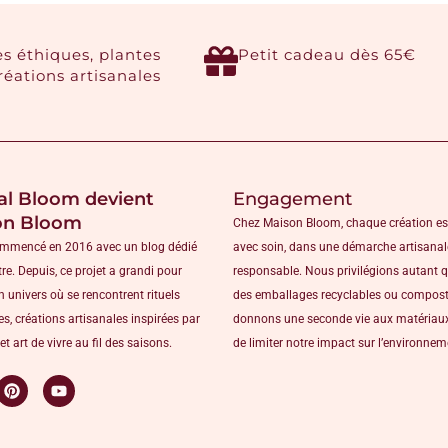
es éthiques, plantes
Petit cadeau dès 65€
créations artisanales
al Bloom devient
Engagement
on Bloom
Chez Maison Bloom, chaque création es
ommencé en 2016 avec un blog dédié
avec soin, dans une démarche artisanal
tre. Depuis, ce projet a grandi pour
responsable. Nous privilégions autant 
n univers où se rencontrent rituels
des emballages recyclables ou compost
s, créations artisanales inspirées par
donnons une seconde vie aux matériaux
et art de vivre au fil des saisons.
de limiter notre impact sur l’environne