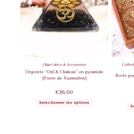
Objet déco & Accessoire
Coffre
Orgonite “Om̐ & Chakras” en pyramide
Boite po
[Pierre de Tourmaline]
€
36,00
Sélectionner les options
S