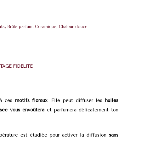
nts
,
Brûle parfum
,
Céramique
,
Chaleur douce
TAGE FIDÉLITÉ
à ces
motifs floraux
. Elle peut diffuser les
huiles
sée vous envoûtera
et parfumera délicatement ton
pérature est étudiée pour activer la diffusion
sans