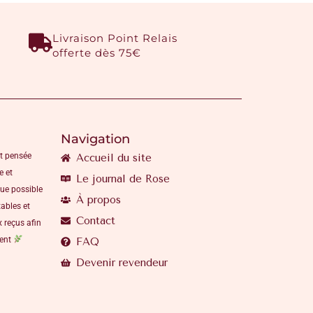
Livraison Point Relais
offerte dès 75€
Navigation
t pensée
Accueil du site
e et
Le journal de Rose
que possible
À propos
ables et
Contact
 reçus afin
ment
FAQ
Devenir revendeur