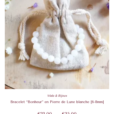
Mala & Bijoux
Bracelet “Bonheur” en Pierre de Lune blanche [6-8mm]
€
23,00
–
€
35,00