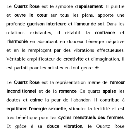
Le
Quartz Rose
est le symbole d’
apaisement
. Il purifie
et
ouvre le cœu
r sur tous les plans, apporte une
profonde
guérison intérieure
et l’
amour de soi
. Dans les
relations existantes, il rétablit la
confiance
et
l’
harmonie
en absorbant en douceur l’énergie négative
et en la remplaçant par des vibrations affectueuses.
Véritable amplificateur de
créativité
et d’imagination, il
est parfait pour les artistes en tout genre.
❀
Le
Quartz Rose
est la représentation même de l’
amour
inconditionnel
et de la
romance
. Ce quartz
apaise
les
doutes et
calme
la peur de l’abandon. Il contribue à
équilibrer l’énergie sexuelle
, stimuler la fertilité et est
très bénéfique pour les
cycles
menstruels des femmes
.
Et grâce à sa
douce vibration
, le Quartz Rose