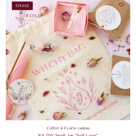
ÉPUISÉ
Coffret & E-carte cadeau
Kit DIY Spell Jar “Self Love”