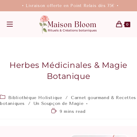
• Livraison offerte en Point Relais dès 75€ •
0
Herbes Médicinales & Magie
Botanique
Bibliothèque Holistique
/
Carnet gourmand & Recettes
botaniques
/
Un Soupçon de Magie
9 mins read