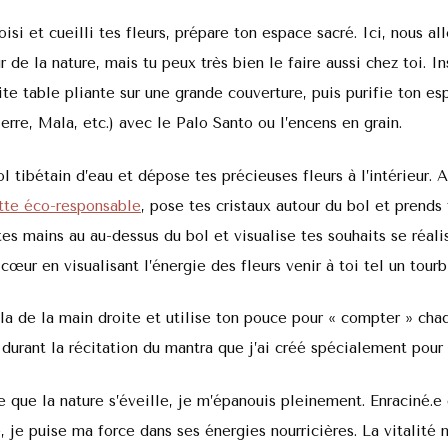
isi et cueilli tes fleurs, prépare ton espace sacré. Ici, nous all
r de la nature, mais tu peux très bien le faire aussi chez toi. In
te table pliante sur une grande couverture, puis purifie ton es
erre, Mala, etc.) avec le Palo Santo ou l’encens en grain.
 tibétain d’eau et dépose tes précieuses fleurs à l’intérieur. 
tte éco-responsable
, pose tes cristaux autour du bol et prends 
tes mains au au-dessus du bol et visualise tes souhaits se réali
cœur en visualisant l’énergie des fleurs venir à toi tel un tourb
a de la main droite et utilise ton pouce pour « compter » cha
durant la récitation du mantra que j’ai créé spécialement pour c
 que la nature s’éveille, je m’épanouis pleinement. Enraciné.e d
, je puise ma force dans ses énergies nourricières. La vitalité 