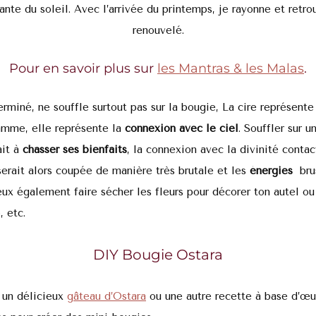
sante du soleil. Avec l’arrivée du printemps, je rayonne et retro
renouvelé.
Pour en savoir plus sur
les Mantras & les Malas
.
terminé, ne souffle surtout pas sur la bougie, La cire représente 
lamme, elle représente la
connexion avec le ciel
. Souffler sur 
ait à
chasser ses bienfaits
, la connexion avec la divinité contac
 serait alors coupée de manière très brutale et les
énergies
bru
eux également faire sécher les fleurs pour décorer ton autel ou 
, etc.
DIY Bougie Ostara
é un délicieux
gâteau d’Ostara
ou une autre recette à base d’œuf