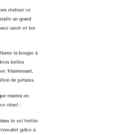
ons réaliser ce
stalle un grand
pace sacré et tes
Allume la bougie à
trois belles
ser. Maintenant,
illon de pétales.
que mantra en
e rituel :
ans le sol fertile
m’envahit grâce à