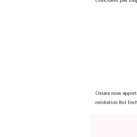
coïncident pas touj
Ostara nous apport
médiation Bol Ench