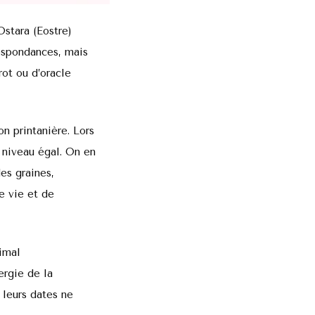
Ostara (Eostre)
respondances, mais
rot ou d’oracle
n printanière. Lors
 niveau égal. On en
es graines,
e vie et de
nimal
ergie de la
 leurs dates ne