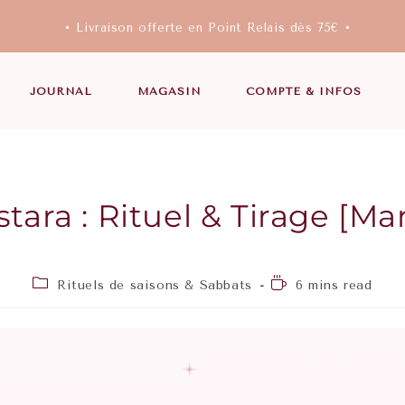
• Livraison offerte en Point Relais dès 75€ •
JOURNAL
MAGASIN
COMPTE & INFOS
tara : Rituel & Tirage [Ma
Rituels de saisons & Sabbats
6 mins read