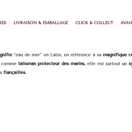
RES
LIVRAISON & EMBALLAGE
CLICK & COLLECT
AVAN
gnifie
“eau de mer” en Latin, en référence à sa
magnifique co
que comme
talisman protecteur des marins,
elle est surtout un
sy
es
fiançailles.