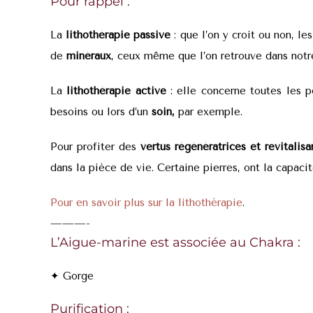
Pour rappel :
La
lithothérapie passive
: que l’on y croit ou non, le
de
minéraux
, ceux même que l’on retrouve dans notr
La
lithothérapie active
: elle concerne toutes les p
besoins ou lors d’un
soin,
par exemple.
Pour profiter des
vertus régénératrices et revitalisa
dans la pièce de vie. Certaine pierres, ont la capacité
Pour en savoir plus sur la lithothérapie
.
———-
L’Aigue-marine est associée au Chakra :
✦ Gorge
Purification :