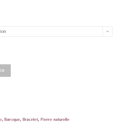
ion
ER
e
,
Baroque
,
Bracelet
,
Pierre naturelle