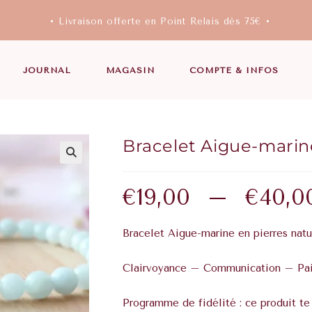
• Livraison offerte en Point Relais dès 75€ •
JOURNAL
MAGASIN
COMPTE & INFOS
Bracelet Aigue-marin
€
19,00
–
€
40,0
Bracelet Aigue-marine en pierres natu
Clairvoyance – Communication – Pai
Programme de fidélité : ce produit te