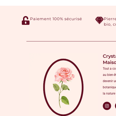
Paiement 100% sécurisé
Pierr
bio, 
Cryst
Mais
Tout a c
au bien-ê
devenir u
botanique
la nature 