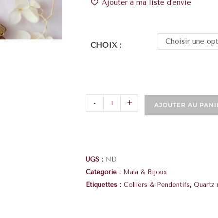
Ajouter à ma liste d'envie
Choisir une op
CHOIX :
-
+
AJOUTER AU PANI
UGS :
ND
Catégorie :
Mala & Bijoux
Étiquettes :
Colliers & Pendentifs
,
Quartz 