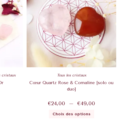
s cristaux
Tous les cristaux
Or
Cœur Quartz Rose & Cornaline [solo ou
duo]
€
24,00
–
€
49,00
Choix des options