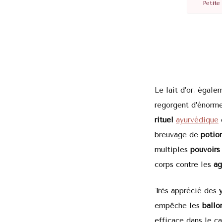
Petite
Le lait d’or, égale
regorgent d’énorme
rituel
ayurvédique
breuvage de
potio
multiples
pouvoirs 
corps contre les
ag
T
rès apprécié des
y
empêche les
ballo
efficace dans le c