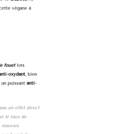
ecette végane à
e fouet
lors
nti-oxydant
, bien
t un puissant
anti-
as un effet direct
se le taux de
e mauvais