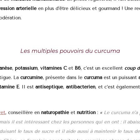
ression artérielle
en plus d’être délicieux et gourmand ! Une r
dération.
Les multiples pouvoirs du curcuma
anèse
,
potassium
,
vitamines C
et
B6
, c’est un excellent
coup d
tigue. La
curcumine
, présente dans le
curcuma
est un puissant
a
itamine E
. Il est
antiseptique
,
antibactérien
, et c’est égalemen
vet
, conseillère en
naturopathie
et
nutrition
:
«
Le curcuma n’a p
 mais il est intéressant chez les personnes qui en ont : il abais
duisant le taux de sucre et il aide aussi à maintenir le taux d