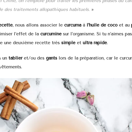
n Chine, on l’emploie pour traiter les premières phases du ca
èle des traitements allopathiques habituels.
»
ecette
, nous allons associer le
curcuma
à
l’huile de coco
et au
imiser l’effet de la
curcumine
sur l’organisme. Si tu n’aimes pas
vre une deuxième recette très
simple
et
ultra rapide
.
s un
tablier
et/ou des
gants
lors de la préparation, car le curc
 vêtements.