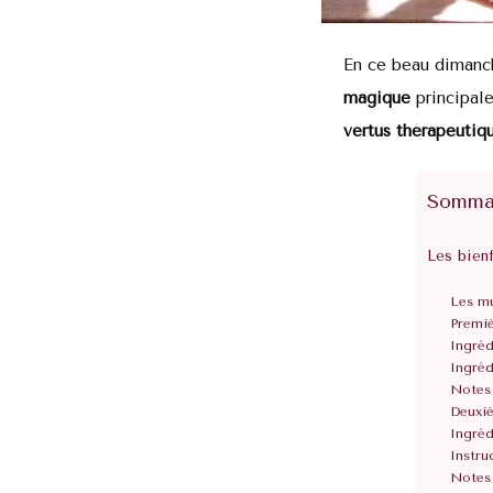
En ce beau dimanch
magique
principa
vertus thérapeutiq
Somma
Les bienf
Les mu
Premiè
Ingréd
Ingréd
Notes
Deuxiè
Ingréd
Instru
Notes