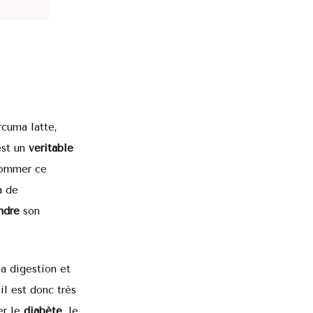
rcuma latte,
est un
véritable
rnommer ce
a de
ndre
son
a digestion et
 il est donc très
ser le
diabète
, le