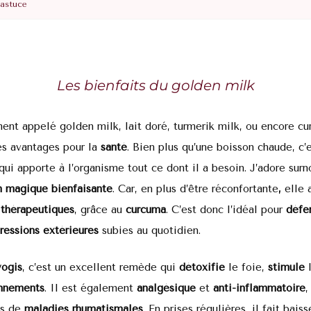
 astuce
Les bienfaits du golden milk
ment appelé golden milk, lait doré, turmerik milk, ou encore cu
s avantages pour la
santé
. Bien plus qu’une boisson chaude, c’
qui apporte à l’organisme tout ce dont il a besoin. J’adore su
n magique
bienfaisante
.
Car, en plus d’être réconfortante
,
elle 
thérapeutiques
, grâce au
curcuma
. C’est donc l’idéal pour
défe
ressions extérieures
subies au quotidien.
ogis
, c’est
un excellent remède qui
détoxifie
le foie,
stimule
l
nnements
. Il est également
analgésique
et
anti-inflammatoire
,
as de
maladies
rhumatismales
. En prises régulières, il fait bais