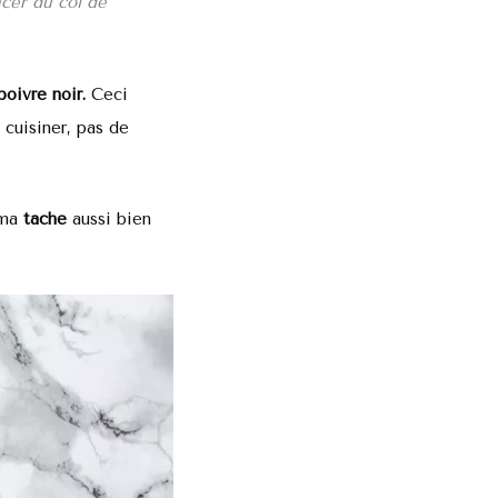
ncer du col de
poivre noir.
Ceci
 cuisiner, pas de
uma
tache
aussi bien