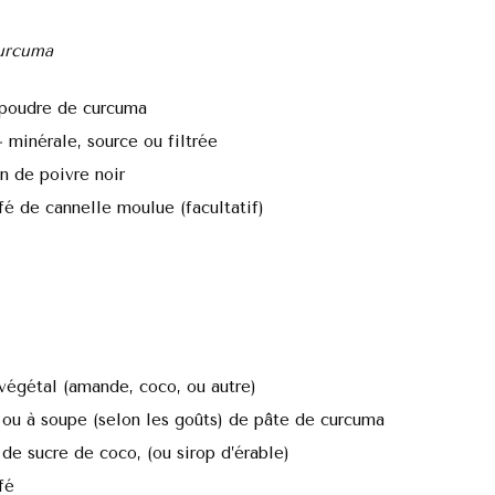
urcuma
 poudre de curcuma
–
minérale, source ou filtrée
n de poivre noir
afé de cannelle moulue (facultatif)
 végétal (amande, coco, ou autre)
é ou à soupe (selon les goûts) de pâte de curcuma
é de sucre de coco, (ou sirop d’érable)
fé