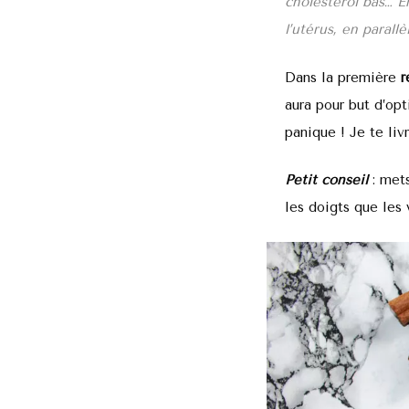
cholestérol bas…
E
l’utérus, en parall
Dans la première
r
aura pour but d’opt
panique ! Je te li
Petit conseil
: met
les doigts que les