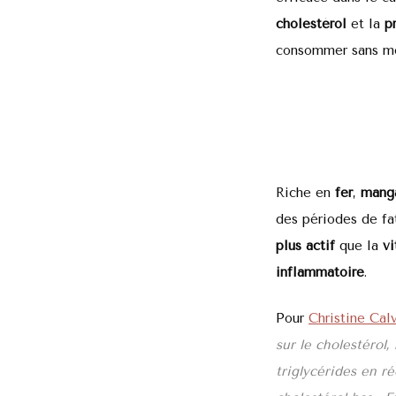
cholestérol
et la
p
consommer sans mo
Riche en
fer
,
mang
des périodes de fa
plus actif
que la
v
inflammatoire
.
P
our
Christine Cal
sur le cholestérol,
triglycérides en ré