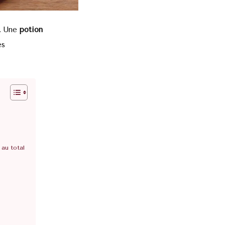
. Une
potion
es
 au total